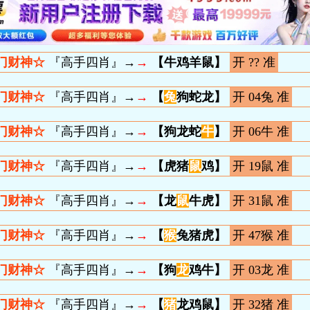
门财神☆
『高手四肖』→
【牛鸡羊鼠】
开 ?? 准
门财神☆
『高手四肖』→
【
兔
狗蛇龙】
开 04兔 准
门财神☆
『高手四肖』→
【狗龙蛇
牛
】
开 06牛 准
门财神☆
『高手四肖』→
【虎猪
鼠
鸡】
开 19鼠 准
门财神☆
『高手四肖』→
【龙
鼠
牛虎】
开 31鼠 准
门财神☆
『高手四肖』→
【
猴
兔猪虎】
开 47猴 准
门财神☆
『高手四肖』→
【狗
龙
鸡牛】
开 03龙 准
门财神☆
『高手四肖』→
【
猪
龙鸡鼠】
开 32猪 准