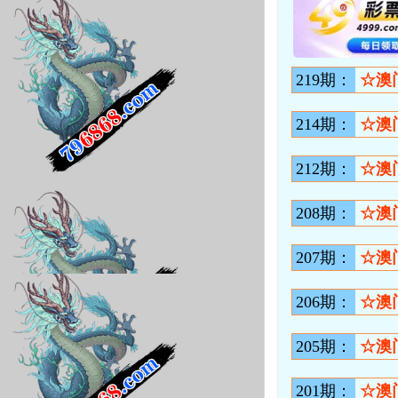
219期：
☆澳
214期：
☆澳
212期：
☆澳
208期：
☆澳
207期：
☆澳
206期：
☆澳
205期：
☆澳
201期：
☆澳