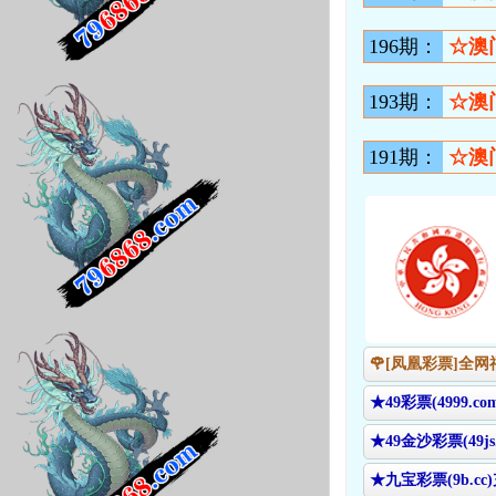
196期：
☆澳
193期：
☆澳
191期：
☆澳
🌹[凤凰彩票]全
★49彩票(4999.
★49金沙彩票(49j
★九宝彩票(9b.cc