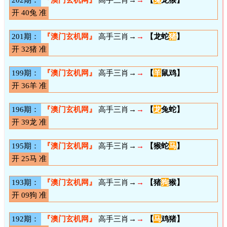
开 40兔 准
201期：
『澳门玄机网』
高手三肖→
【龙蛇
猪
】
开 32猪 准
199期：
『澳门玄机网』
高手三肖→
【
羊
鼠鸡】
开 36羊 准
196期：
『澳门玄机网』
高手三肖→
【
龙
兔蛇】
开 39龙 准
195期：
『澳门玄机网』
高手三肖→
【猴蛇
马
】
开 25马 准
193期：
『澳门玄机网』
高手三肖→
【猪
狗
猴】
开 09狗 准
192期：
『澳门玄机网』
高手三肖→
【
马
鸡猪】