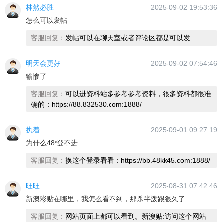
林然必胜
2025-09-02 19:53:36
怎么可以发帖
客服回复：
发帖可以在聊天室或者评论区都是可以发
明天会更好
2025-09-02 07:54:46
输惨了
客服回复：
可以进资料站多参考参考资料，很多资料都很准
确的：https://88.832530.com:1888/
执着
2025-09-01 09:27:19
为什么48*登不进
客服回复：
换这个登录看看：https://bb.48kk45.com:1888/
旺旺
2025-08-31 07:42:46
新澳彩贴在哪里，我怎么看不到，那杀半泼跟很久了
客服回复：
网站页面上都可以看到。新澳贴:访问这个网站